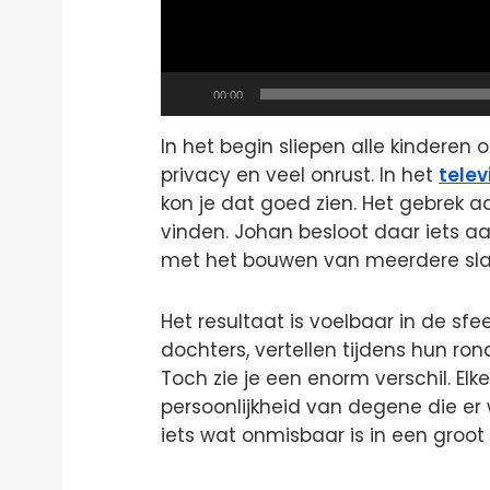
Current
00:00
time
In het begin sliepen alle kinderen
privacy en veel onrust. In het
tele
kon je dat goed zien. Het gebrek a
vinden. Johan besloot daar iets 
met het bouwen van meerdere sl
Het resultaat is voelbaar in de sfe
dochters, vertellen tijdens hun ron
Toch zie je een enorm verschil. El
persoonlijkheid van degene die er w
iets wat onmisbaar is in een groot 