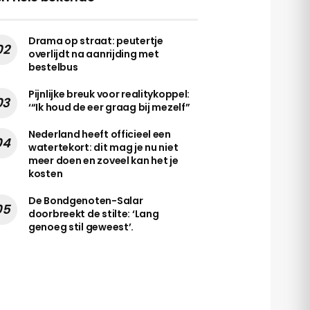
Drama op straat: peutertje
overlijdt na aanrijding met
bestelbus
Pijnlijke breuk voor realitykoppel:
‘“Ik houd de eer graag bij mezelf”
Nederland heeft officieel een
watertekort: dit mag je nu niet
meer doen en zoveel kan het je
kosten
De Bondgenoten-Salar
doorbreekt de stilte: ‘Lang
genoeg stil geweest’.