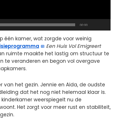
Total
00:00
duration
 op één kamer, wat zorgde voor weinig
visieprogramma
Een Huis Vol Emigreert
an ruimte maakte het lastig om structuur te
aan te veranderen en begon vol overgave
aapkamers.
er van het gezin. Jennie en Aida, de oudste
dleiding dat het nog niet helemaal klaar is.
ke kinderkamer weerspiegelt nu de
oont. Het zorgt voor meer rust en stabiliteit,
gezin.