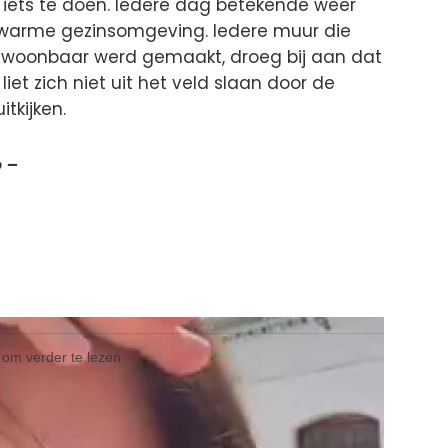
jd iets te doen. Iedere dag betekende weer
n warme gezinsomgeving. Iedere muur die
ewoonbaar werd gemaakt, droeg bij aan dat
iet zich niet uit het veld slaan door de
tkijken.
 –
l om verder te lezen