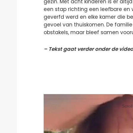
gezin. Met acht kinderen is er alti
een stap richting een leefbare e
geverfd werd en elke kamer die b
gevoel van thuiskomen. De familie l
obstakels, maar bleef samen voorui
– Tekst gaat verder onder de video
Videospeler
Videospeler
Scrol