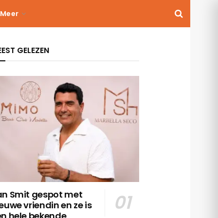
Meer
EST GELEZEN
an Smit gespot met
euwe vriendin en ze is
en hele bekende