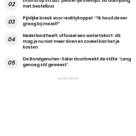
Drama op straat: peutertje overlijdt na aanrijding
met bestelbus
Pijnlijke breuk voor realitykoppel: ‘“Ik houd de eer
graag bij mezelf”
Nederland heeft officieel een watertekort: dit
mag je nu niet meer doen en zoveel kan het je
kosten
De Bondgenoten-Salar doorbreekt de stilte: ‘Lang
genoeg stil geweest’.
-- ADVERTENTIE --