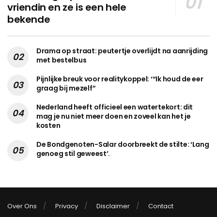
vriendin en ze is een hele
bekende
Drama op straat: peutertje overlijdt na aanrijding
met bestelbus
Pijnlijke breuk voor realitykoppel: ‘“Ik houd de eer
graag bij mezelf”
Nederland heeft officieel een watertekort: dit
mag je nu niet meer doen en zoveel kan het je
kosten
De Bondgenoten-Salar doorbreekt de stilte: ‘Lang
genoeg stil geweest’.
Over Ons
Privacy
Disclaimer
Contact