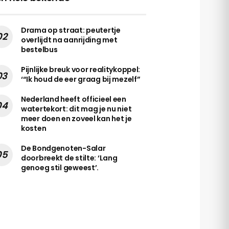
Drama op straat: peutertje
overlijdt na aanrijding met
bestelbus
Pijnlijke breuk voor realitykoppel:
‘“Ik houd de eer graag bij mezelf”
Nederland heeft officieel een
watertekort: dit mag je nu niet
meer doen en zoveel kan het je
kosten
De Bondgenoten-Salar
doorbreekt de stilte: ‘Lang
genoeg stil geweest’.