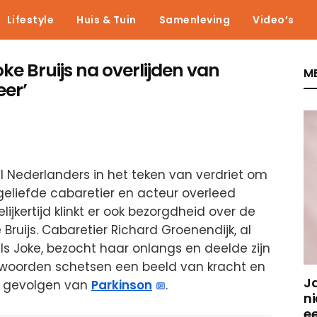
Lifestyle
Huis & Tuin
Samenleving
Video’s
e Bruijs na overlijden van
ME
eer’
 Nederlanders in het teken van verdriet om
geliefde cabaretier en acteur overleed
lijkertijd klinkt er ook bezorgdheid over de
Bruijs. Cabaretier Richard Groenendijk, al
ls Joke, bezocht haar onlangs en deelde zijn
n woorden schetsen een beeld van kracht en
J
e gevolgen van
Parkinson
.
ni
e