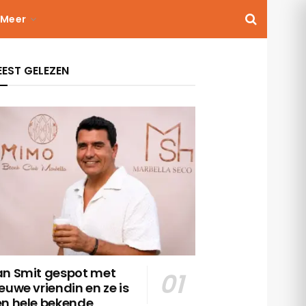
Meer
EST GELEZEN
an Smit gespot met
euwe vriendin en ze is
en hele bekende