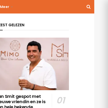
Meer
EST GELEZEN
an Smit gespot met
euwe vriendin en ze is
en hele bekende