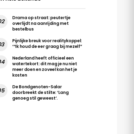
Drama op straat: peutertje
overlijdt na aanrijding met
bestelbus
Pijnlijke breuk voor realitykoppel:
‘“Ik houd de eer graag bij mezelf”
Nederland heeft officieel een
watertekort: dit mag je nu niet
meer doen en zoveel kan het je
kosten
De Bondgenoten-Salar
doorbreekt de stilte: ‘Lang
genoeg stil geweest’.