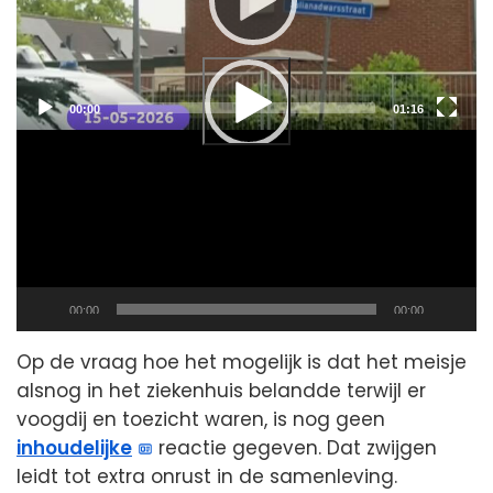
Current
Total
00:00
01:16
time
duration
Current
Total
00:00
00:00
time
duration
Op de vraag hoe het mogelijk is dat het meisje
alsnog in het ziekenhuis belandde terwijl er
voogdij en toezicht waren, is nog geen
inhoudelijke
reactie gegeven. Dat zwijgen
leidt tot extra onrust in de samenleving.