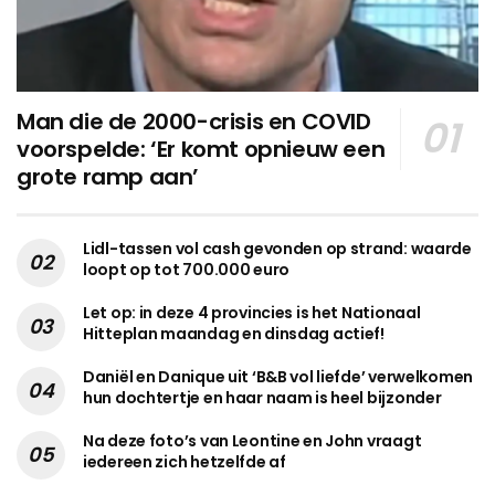
Man die de 2000-crisis en COVID
voorspelde: ‘Er komt opnieuw een
grote ramp aan’
Lidl-tassen vol cash gevonden op strand: waarde
loopt op tot 700.000 euro
Let op: in deze 4 provincies is het Nationaal
Hitteplan maandag en dinsdag actief!
Daniël en Danique uit ‘B&B vol liefde’ verwelkomen
hun dochtertje en haar naam is heel bijzonder
Na deze foto’s van Leontine en John vraagt
iedereen zich hetzelfde af