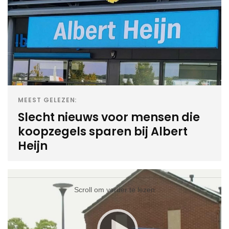
MEEST GELEZEN:
Slecht nieuws voor mensen die
koopzegels sparen bij Albert
Heijn
Videospeler
Videospeler
Scroll om verder te lezen