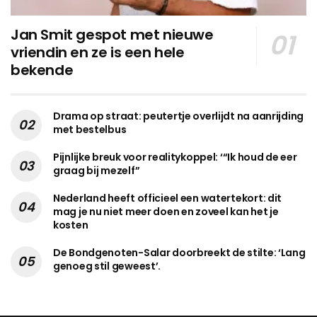
Jan Smit gespot met nieuwe
vriendin en ze is een hele
bekende
Drama op straat: peutertje overlijdt na aanrijding
met bestelbus
Pijnlijke breuk voor realitykoppel: ‘“Ik houd de eer
graag bij mezelf”
Nederland heeft officieel een watertekort: dit
mag je nu niet meer doen en zoveel kan het je
kosten
De Bondgenoten-Salar doorbreekt de stilte: ‘Lang
genoeg stil geweest’.