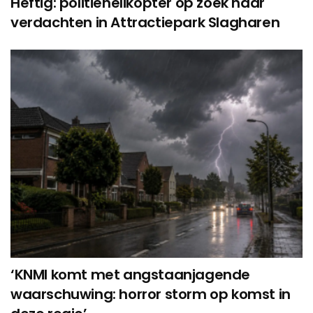
Heftig: politiehelikopter op zoek naar
verdachten in Attractiepark Slagharen
‘KNMI komt met angstaanjagende
waarschuwing: horror storm op komst in