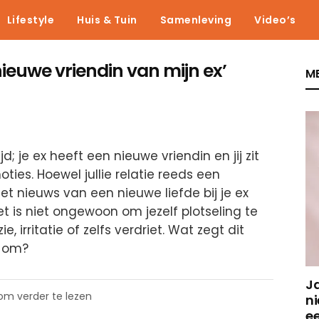
Lifestyle
Huis & Tuin
Samenleving
Video’s
nieuwe vriendin van mijn ex’
ME
d; je ex heeft een nieuwe vriendin en jij zit
ties. Hoewel jullie relatie reeds een
het nieuws van een nieuwe liefde bij je ex
 is niet ongewoon om jezelf plotseling te
 irritatie of zelfs verdriet. Wat zegt dit
e om?
J
 om verder te lezen
ni
e