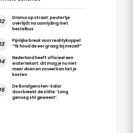
Drama op straat: peutertje
overlijdt na aanrijding met
bestelbus
Pijnlijke breuk voor realitykoppel:
‘“Ik houd de eer graag bij mezelf”
Nederland heeft officieel een
watertekort: dit mag je nu niet
meer doen en zoveel kan het je
kosten
De Bondgenoten-Salar
doorbreekt de stilte: ‘Lang
genoeg stil geweest’.