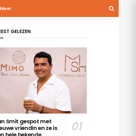
Meer
EST GELEZEN
an Smit gespot met
euwe vriendin en ze is
en hele bekende