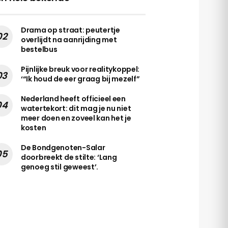
Drama op straat: peutertje
overlijdt na aanrijding met
bestelbus
Pijnlijke breuk voor realitykoppel:
‘“Ik houd de eer graag bij mezelf”
Nederland heeft officieel een
watertekort: dit mag je nu niet
meer doen en zoveel kan het je
kosten
De Bondgenoten-Salar
doorbreekt de stilte: ‘Lang
genoeg stil geweest’.