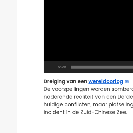
Current
00:00
time
Dreiging van een
wereldoorlog
De voorspellingen worden somber
naderende realiteit van een Derde
huidige conflicten, maar plotseli
incident in de Zuid-Chinese Zee.