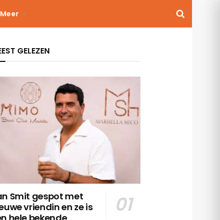
Meer
EST GELEZEN
an Smit gespot met
euwe vriendin en ze is
en hele bekende