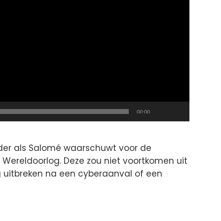
Total
00:00
duration
der als Salomé waarschuwt voor de
 Wereldoorlog. Deze zou niet voortkomen uit
ng uitbreken na een cyberaanval of een