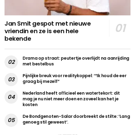
Jan Smit gespot met nieuwe
vriendin en ze is een hele
bekende
Drama op straat: peutertje overlijdt na aanrijding
met bestelbus
Pijnlijke breuk voor realitykoppel: ‘“Ik houd de eer
graag bij mezelf”
Nederland heeft officieel een watertekort: dit
mag je nu niet meer doen en zoveel kan het je
kosten
De Bondgenoten-Salar doorbreekt de stilte: ‘Lang
genoeg stil geweest’.