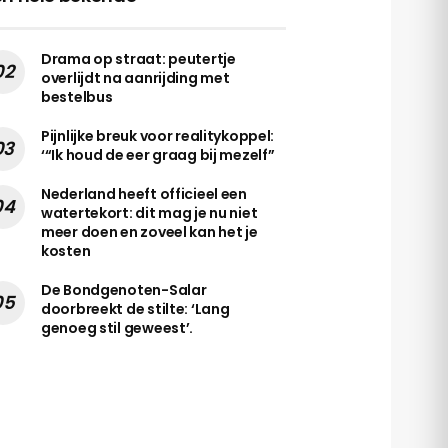
Drama op straat: peutertje
overlijdt na aanrijding met
bestelbus
Pijnlijke breuk voor realitykoppel:
‘“Ik houd de eer graag bij mezelf”
Nederland heeft officieel een
watertekort: dit mag je nu niet
meer doen en zoveel kan het je
kosten
De Bondgenoten-Salar
doorbreekt de stilte: ‘Lang
genoeg stil geweest’.