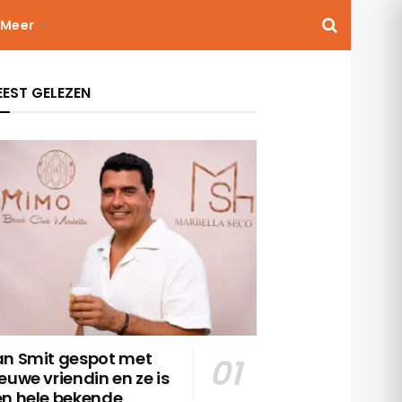
Meer
EST GELEZEN
an Smit gespot met
euwe vriendin en ze is
en hele bekende