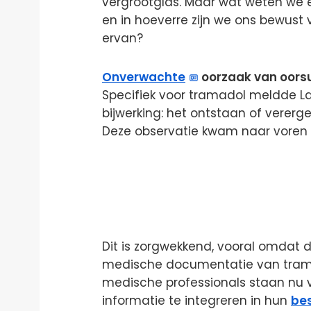
vergrootglas. Maar wat weten we eig
en in hoeverre zijn we ons bewust va
ervan?
Onverwachte
oorzaak van oors
Specifiek voor tramadol meldde La
bijwerking: het ontstaan of vererge
Deze observatie kwam naar voren
Dit is zorgwekkend, vooral omdat d
medische documentatie van trama
medische professionals staan nu 
informatie te integreren in hun
be