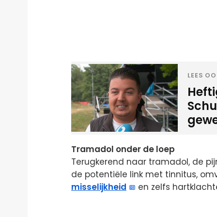
LEES OO
Heft
Schui
gewe
Tramadol onder de loep
Terugkerend naar tramadol, de pijn
de potentiële link met tinnitus, om
misselijkheid
en zelfs hartklacht