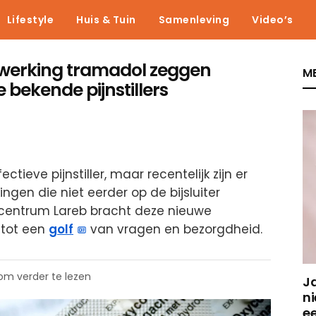
Lifestyle
Huis & Tuin
Samenleving
Video’s
jwerking tramadol zeggen
ME
 bekende pijnstillers
ieve pijnstiller, maar recentelijk zijn er
ngen die niet eerder op de bijsluiter
ncentrum Lareb bracht deze nieuwe
 tot een
golf
van vragen en bezorgdheid.
 om verder te lezen
J
ni
e