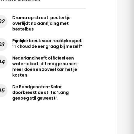
Drama op straat: peutertje
overlijdt na aanrijding met
bestelbus
Pijnlijke breuk voor realitykoppel:
‘“Ik houd de eer graag bij mezelf”
Nederland heeft officieel een
watertekort: dit mag je nu niet
meer doen en zoveel kan het je
kosten
De Bondgenoten-Salar
doorbreekt de stilte: ‘Lang
genoeg stil geweest’.