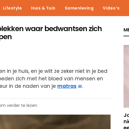
Lifestyle
Huis & Tuin
Samenleving
Video’s
plekken waar bedwantsen zich
ME
ppen
n je huis, en je wilt ze zeker niet in je bed
 voeden zich met het bloed van mensen en
keur in de naden van je
matras
.
 om verder te lezen
J
ni
e