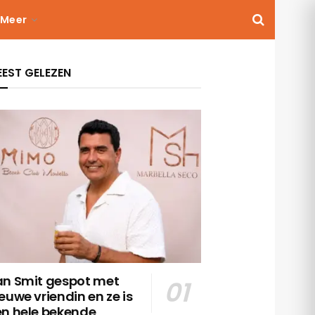
Meer
EST GELEZEN
an Smit gespot met
euwe vriendin en ze is
en hele bekende