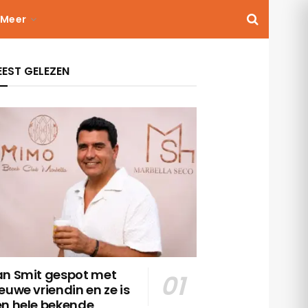
Meer
EST GELEZEN
an Smit gespot met
euwe vriendin en ze is
en hele bekende