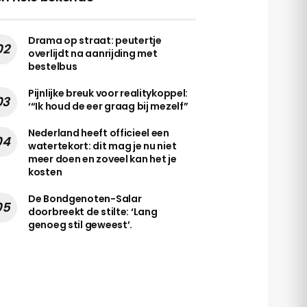
Drama op straat: peutertje
overlijdt na aanrijding met
bestelbus
Pijnlijke breuk voor realitykoppel:
‘“Ik houd de eer graag bij mezelf”
Nederland heeft officieel een
watertekort: dit mag je nu niet
meer doen en zoveel kan het je
kosten
De Bondgenoten-Salar
doorbreekt de stilte: ‘Lang
genoeg stil geweest’.