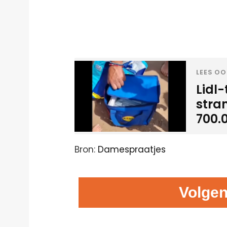
LEES OO
Lidl
stra
700.
Bron:
Damespraatjes
Volgen