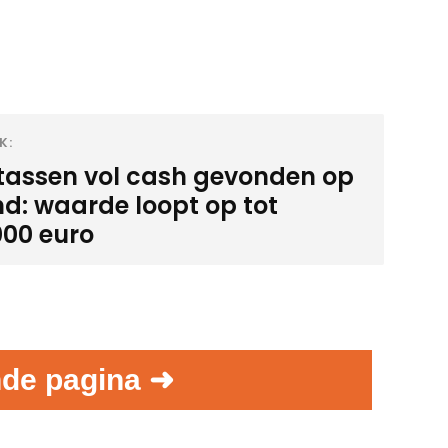
K:
-tassen vol cash gevonden op
nd: waarde loopt op tot
000 euro
de pagina ➜