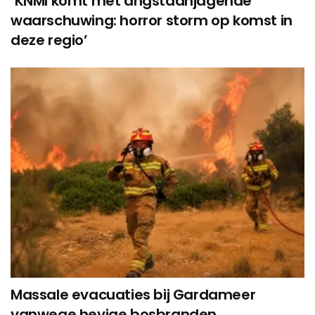
‘KNMI komt met angstaanjagende
waarschuwing: horror storm op komst in
deze regio’
Massale evacuaties bij Gardameer
vanwege hevige bosbranden