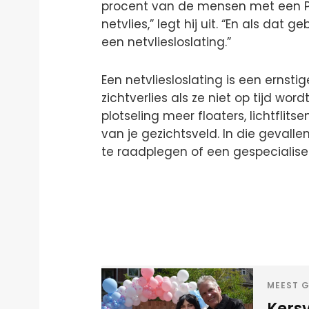
procent van de mensen met een PV
netvlies,” legt hij uit. “En als dat 
een netvliesloslating.”
Een netvliesloslating is een ernsti
zichtverlies als ze niet op tijd wo
plotseling meer floaters, lichtflit
van je gezichtsveld. In die gevalle
te raadplegen of een gespecialise
MEEST G
Kers