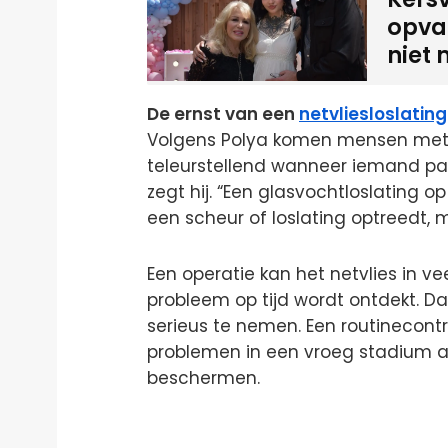
opval
niet 
De ernst van een
netvliesloslating
Volgens Polya komen mensen met ee
teleurstellend wanneer iemand pas 
zegt hij. “Een glasvochtloslating o
een scheur of loslating optreedt, 
Een operatie kan het netvlies in ve
probleem op tijd wordt ontdekt. D
serieus te nemen. Een routinecontr
problemen in een vroeg stadium a
beschermen.