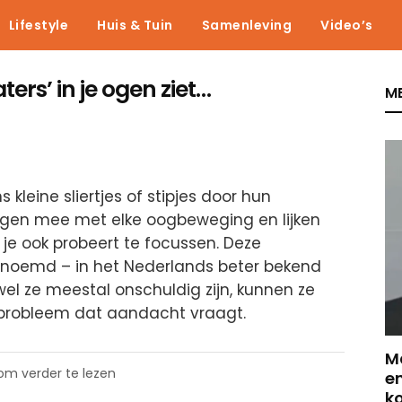
Lifestyle
Huis & Tuin
Samenleving
Video’s
aters’ in je ogen ziet…
ME
 kleine sliertjes of stipjes door hun
egen mee met elke oogbeweging en lijken
je ook probeert te focussen. Deze
genoemd – in het Nederlands beter bekend
wel ze meestal onschuldig zijn, kunnen ze
 probleem dat aandacht vraagt.
Ma
 om verder te lezen
en
k