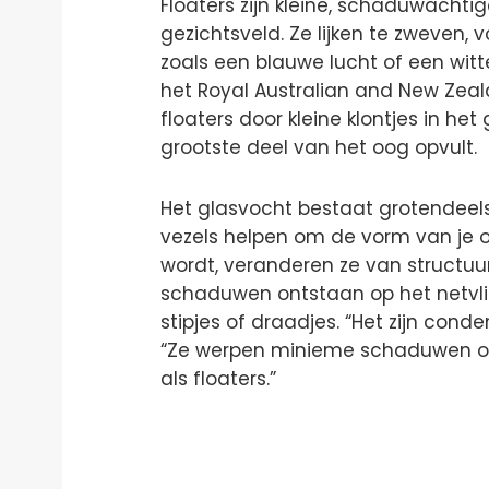
Floaters zijn kleine, schaduwachtig
gezichtsveld. Ze lijken te zweven, v
zoals een blauwe lucht of een witt
het Royal Australian and New Zea
floaters door kleine klontjes in he
grootste deel van het oog opvult.
Het glasvocht bestaat grotendeels
vezels helpen om de vorm van je
wordt, veranderen ze van structuur
schaduwen ontstaan op het netvli
stipjes of draadjes. “Het zijn conde
“Ze werpen minieme schaduwen op
als floaters.”