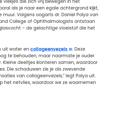
e vlekjes die zich vrij bewegen in het
ooral als je naar een egale achtergrond kijkt,
e muur. Volgens oogarts dr. Daniel Polya van
land College of Ophthalmologists ontstaan
t glasvocht – de gelachtige vloeistof die het
 uit water en
collageenvezels
. Deze
 oog te behouden, maar naarmate je ouder
. Kleine deeltjes klonteren samen, waardoor
es. Die schaduwen zie je als zwevende
nsaties van collageenvezels,” legt Polya uit.
 het netvlies, waardoor we ze waarnemen