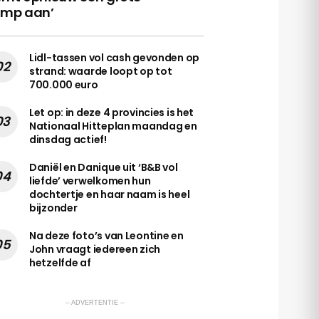
amp aan’
Lidl-tassen vol cash gevonden op
strand: waarde loopt op tot
700.000 euro
Let op: in deze 4 provincies is het
Nationaal Hitteplan maandag en
dinsdag actief!
Daniël en Danique uit ‘B&B vol
liefde’ verwelkomen hun
dochtertje en haar naam is heel
bijzonder
Na deze foto’s van Leontine en
John vraagt iedereen zich
hetzelfde af
-- ADVERTENTIE --