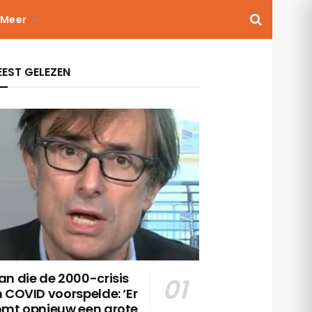
Meer
EST GELEZEN
n die de 2000-crisis
 COVID voorspelde: ‘Er
omt opnieuw een grote