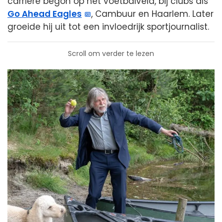
carrière begon op het voetbalveld, bij clubs als
Go Ahead Eagles
, Cambuur en Haarlem. Later
groeide hij uit tot een invloedrijk sportjournalist.
Scroll om verder te lezen