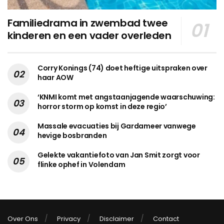
Familiedrama in zwembad twee
kinderen en een vader overleden
Corry Konings (74) doet heftige uitspraken over
haar AOW
‘KNMI komt met angstaanjagende waarschuwing:
horror storm op komst in deze regio’
Massale evacuaties bij Gardameer vanwege
hevige bosbranden
Gelekte vakantiefoto van Jan Smit zorgt voor
flinke ophef in Volendam
Over Ons
Privacy
Disclaimer
Contact