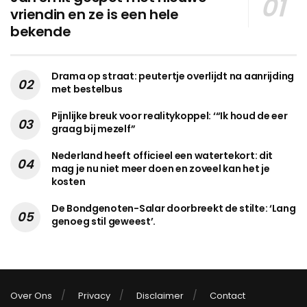
vriendin en ze is een hele
bekende
Drama op straat: peutertje overlijdt na aanrijding
met bestelbus
Pijnlijke breuk voor realitykoppel: ‘“Ik houd de eer
graag bij mezelf”
Nederland heeft officieel een watertekort: dit
mag je nu niet meer doen en zoveel kan het je
kosten
De Bondgenoten-Salar doorbreekt de stilte: ‘Lang
genoeg stil geweest’.
Over Ons
Privacy
Disclaimer
Contact