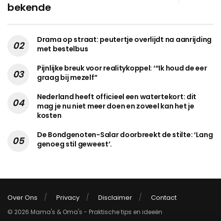
bekende
Drama op straat: peutertje overlijdt na aanrijding
met bestelbus
Pijnlijke breuk voor realitykoppel: ‘“Ik houd de eer
graag bij mezelf”
Nederland heeft officieel een watertekort: dit
mag je nu niet meer doen en zoveel kan het je
kosten
De Bondgenoten-Salar doorbreekt de stilte: ‘Lang
genoeg stil geweest’.
Over Ons
Privacy
Disclaimer
Contact
© 2026 Mama's & Oma's - Praktische tips en ideeën