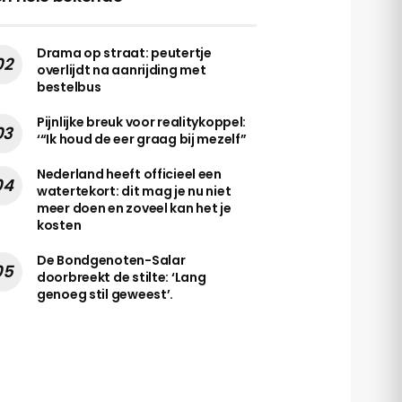
Drama op straat: peutertje
overlijdt na aanrijding met
bestelbus
Pijnlijke breuk voor realitykoppel:
‘“Ik houd de eer graag bij mezelf”
Nederland heeft officieel een
watertekort: dit mag je nu niet
meer doen en zoveel kan het je
kosten
De Bondgenoten-Salar
doorbreekt de stilte: ‘Lang
genoeg stil geweest’.