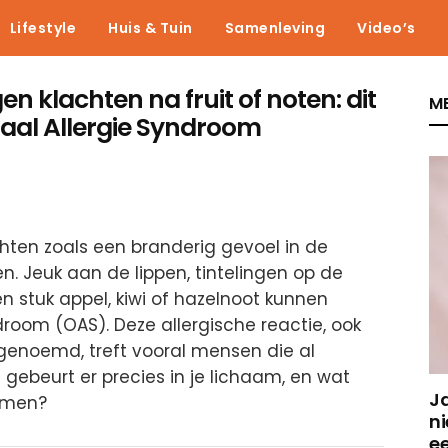
Lifestyle
Huis & Tuin
Samenleving
Video’s
n klachten na fruit of noten: dit
ME
raal Allergie Syndroom
ten zoals een branderig gevoel in de
n. Jeuk aan de lippen, tintelingen op de
en stuk appel, kiwi of hazelnoot kunnen
room (OAS). Deze allergische reactie, ook
genoemd, treft vooral mensen die al
 gebeurt er precies in je lichaam, en wat
J
omen?
ni
e