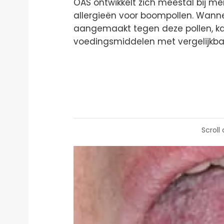
OAS ontwikkelt zich meestal bij men
allergieën voor boompollen. Wann
aangemaakt tegen deze pollen, k
voedingsmiddelen met vergelijkbar
Scroll