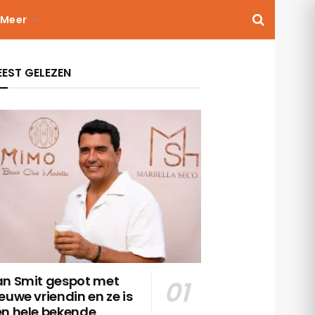
Meer
EST GELEZEN
an Smit gespot met
euwe vriendin en ze is
en hele bekende