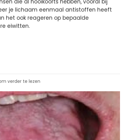
sen die al hooikoorts hebben, vooral bij
eer je lichaam eenmaal antistoffen heeft
an het ook reageren op bepaalde
e eiwitten.
 om verder te lezen