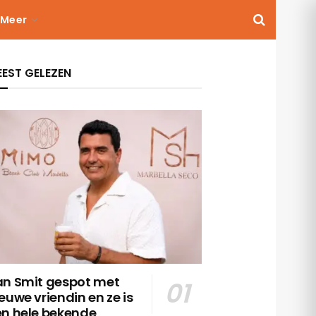
Meer
EST GELEZEN
an Smit gespot met
euwe vriendin en ze is
en hele bekende