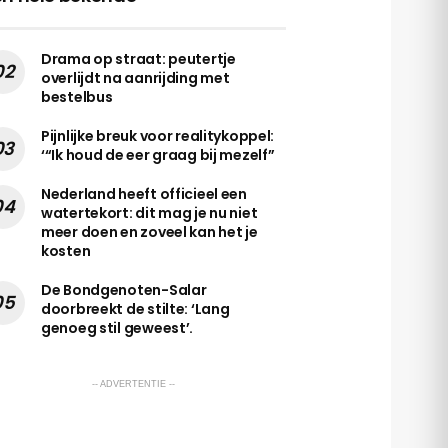
Drama op straat: peutertje
overlijdt na aanrijding met
bestelbus
Pijnlijke breuk voor realitykoppel:
‘“Ik houd de eer graag bij mezelf”
Nederland heeft officieel een
watertekort: dit mag je nu niet
meer doen en zoveel kan het je
kosten
De Bondgenoten-Salar
doorbreekt de stilte: ‘Lang
genoeg stil geweest’.
-- ADVERTENTIE --