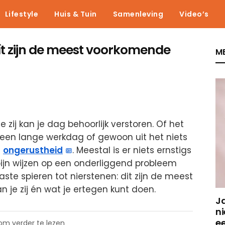
Lifestyle
Huis & Tuin
Samenleving
Video’s
 Dít zijn de meest voorkomende
ME
e zij kan je dag behoorlijk verstoren. Of het
a een lange werkdag of gewoon uit het niets
n
ongerustheid
. Meestal is er niets ernstigs
jn wijzen op een onderliggend probleem
te spieren tot nierstenen: dit zijn de meest
 je zij én wat je ertegen kunt doen.
J
ni
e
 om verder te lezen